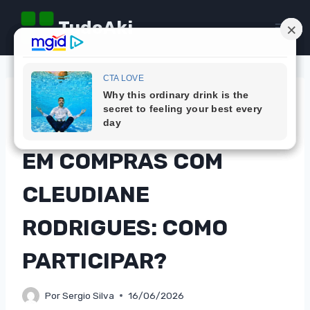
Pular
TudoAki
para
o
Conteúdo
DICAS
CONCORRA A MIL REAIS
EM COMPRAS COM
CLEUDIANE
RODRIGUES: COMO
PARTICIPAR?
Por
Sergio Silva
16/06/2026