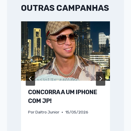
OUTRAS CAMPANHAS
CONCORRA A UM IPHONE
COM JP!
Por
Daltro Junior
15/05/2026
P