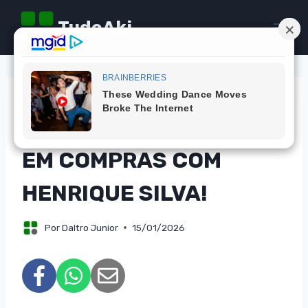
Pular
TudoAki
para
o
Conteúdo
CAMPANHAS
CONCORRA A MIL REAIS
EM COMPRAS COM
HENRIQUE SILVA!
Por
Daltro Junior
15/01/2026