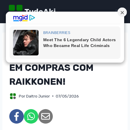
Pular
TudoAki
para
o
Conteúdo
CAMPANHAS
CONCORRA A MIL REAIS
EM COMPRAS COM
RAIKKONEN!
Por
Daltro Junior
07/05/2026