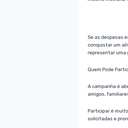
Se as despesas e
conquistar um alí
representar uma g
Quem Pode Partic
A campanha é abe
amigos, familiare
Participar é muit
solicitadas e pro