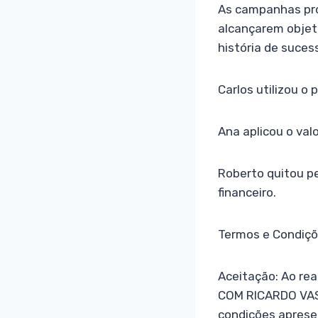
As campanhas pro
alcançarem objet
história de suces
Carlos utilizou o
Ana aplicou o val
Roberto quitou p
financeiro.
Termos e Condiç
Aceitação: Ao re
COM RICARDO VASC
condições aprese