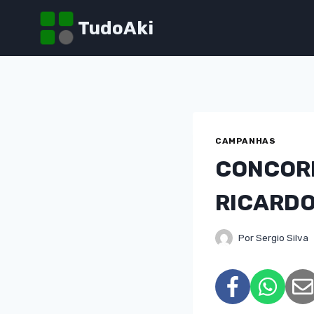
Pular
TudoAki
para
o
Conteúdo
CAMPANHAS
CONCORR
RICARDO
Por
Sergio Silva