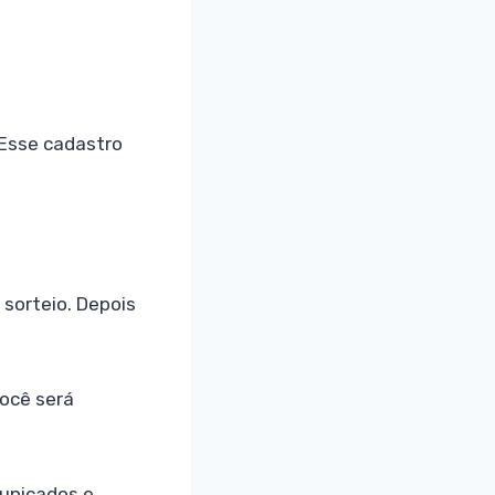
 Esse cadastro
 sorteio. Depois
você será
unicados e