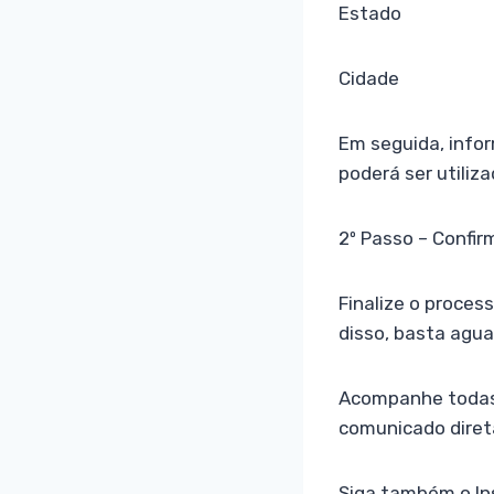
Estado
Cidade
Em seguida, info
poderá ser utili
2º Passo – Confir
Finalize o proces
disso, basta agua
Acompanhe todas 
comunicado diret
Siga também o In