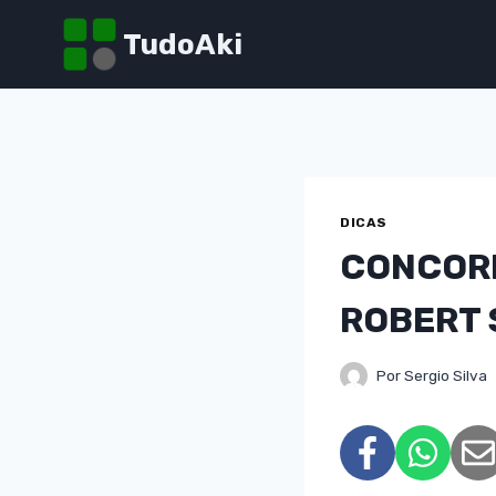
Pular
TudoAki
para
o
Conteúdo
DICAS
CONCORR
ROBERT 
Por
Sergio Silva