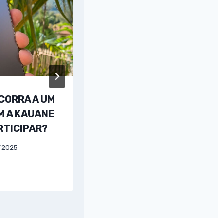
CORRA A UM
CONCORRA A UM IPHON
M A KAUANE
PADRINHO FRANÇA: C
RTICIPAR?
PARTICIPAR?
/2025
Por
Sergio Silva
03/06/2026