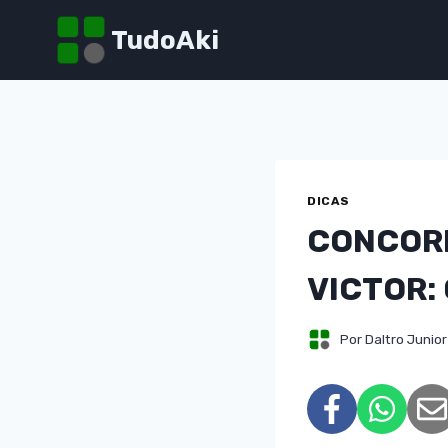
Pular
TudoAki
para
o
Conteúdo
DICAS
CONCORR
VICTOR:
Por
Daltro Junior