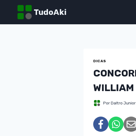
Pular
TudoAki
para
o
Conteúdo
DICAS
CONCORR
WILLIAM
Por
Daltro Junior