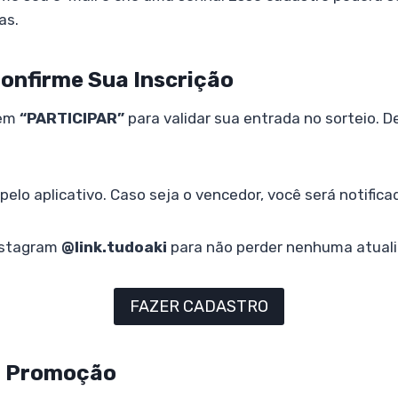
as.
Confirme Sua Inscrição
 em
“PARTICIPAR”
para validar sua entrada no sorteio. De
lo aplicativo. Caso seja o vencedor, você será notific
nstagram
@link.tudoaki
para não perder nenhuma atuali
FAZER CADASTRO
a Promoção