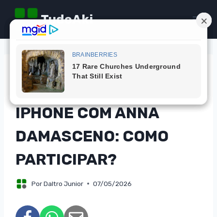
Pular
TudoAki
para
o
Conteúdo
DICAS
CONCORRA A UM
IPHONE COM ANNA
DAMASCENO: COMO
PARTICIPAR?
Por
Daltro Junior
07/05/2026