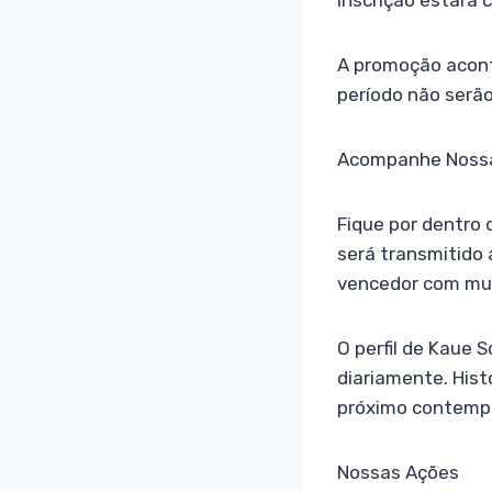
inscrição estará 
A promoção acont
período não serã
Acompanhe Nossa
Fique por dentro
será transmitido 
vencedor com mu
O perfil de Kaue
diariamente. His
próximo contemp
Nossas Ações