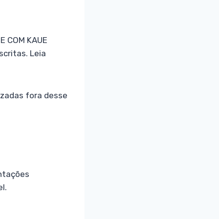
NE COM KAUE
critas. Leia
izadas fora desse
entações
l.