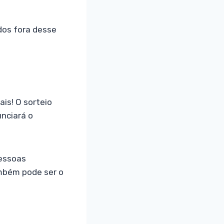
os fora desse
is! O sorteio
unciará o
pessoas
mbém pode ser o