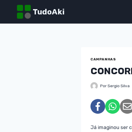
Pular
TudoAki
para
o
Conteúdo
CAMPANHAS
CONCORR
Por
Sergio Silva
Já imaginou ser 