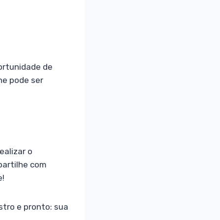
ortunidade de
ne pode ser
alizar o
partilhe com
e!
tro e pronto: sua