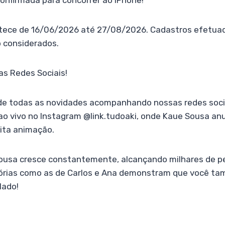
confirmada para concorrer ao iPhone!
ece de 16/06/2026 até 27/08/2026. Cadastros efetuad
o considerados.
s Redes Sociais!
 de todas as novidades acompanhando nossas redes socia
ao vivo no Instagram @link.tudoaki, onde Kaue Sousa an
ita animação.
 Sousa cresce constantemente, alcançando milhares de 
tórias como as de Carlos e Ana demonstram que você ta
lado!