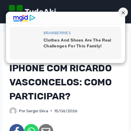
Pular
TudoAki
para
o
Conteúdo
DICAS
CONCORRA A UM
IPHONE COM RICARDO
VASCONCELOS: COMO
PARTICIPAR?
Por
Sergio Silva
15/06/2026