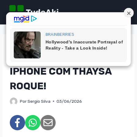
Pular
TudoAki
para
o
Conteúdo
CAMPANHAS
CONCORRA A UM
IPHONE COM THAYSA
ROQUE!
Por
Sergio Silva
03/06/2026