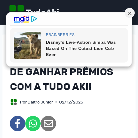
Pular
TudoAki
para
o
Conteúdo
CAMPANHAS
DOBRE SUAS CHANCES
DE GANHAR PRÊMIOS
COM A TUDO AKI!
Por
Daltro Junior
02/12/2025