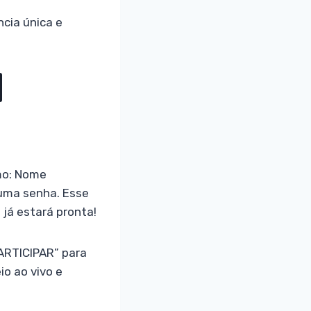
ncia única e
omo: Nome
e uma senha. Esse
já estará pronta!
PARTICIPAR” para
io ao vivo e