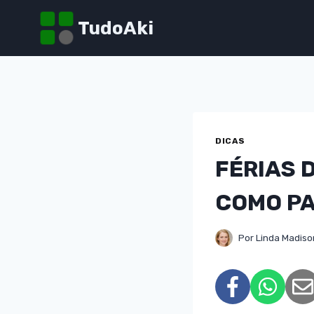
Pular
TudoAki
para
o
Conteúdo
DICAS
FÉRIAS 
COMO PA
Por
Linda Madiso