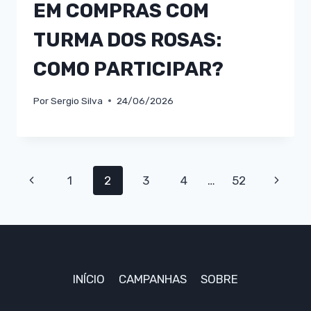
EM COMPRAS COM
TURMA DOS ROSAS:
COMO PARTICIPAR?
Por
Sergio Silva
24/06/2026
Navegação
Página
Página
1
2
3
4
…
52
da
Anterior
Seguin
Página
INÍCIO
CAMPANHAS
SOBRE