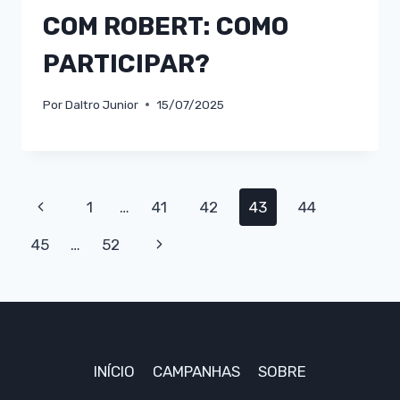
COM ROBERT: COMO
PARTICIPAR?
Por
Daltro Junior
15/07/2025
Navegação
Página
1
…
41
42
43
44
da
Anterior
Página
45
…
52
Página
Seguinte
INÍCIO
CAMPANHAS
SOBRE