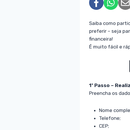
Saiba como partic
preferir – seja p
financeira!
É muito fácil e rá
1º Passo – Real
Preencha os dados
Nome comple
Telefone;
CEP;