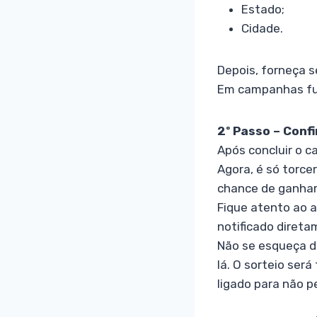
Estado;
Cidade.
Depois, forneça s
Em campanhas futu
2º Passo – Conf
Após concluir o ca
Agora, é só torce
chance de ganhar
Fique atento ao 
notificado direta
Não se esqueça de
lá. O sorteio ser
ligado para não p