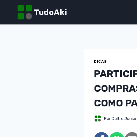
Pular
TudoAki
para
o
Conteúdo
DICAS
PARTICI
COMPRAS
COMO PA
Por
Daltro Junior