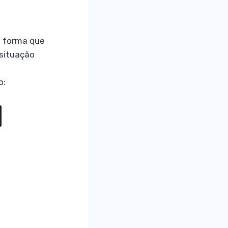
a forma que
 situação
o: