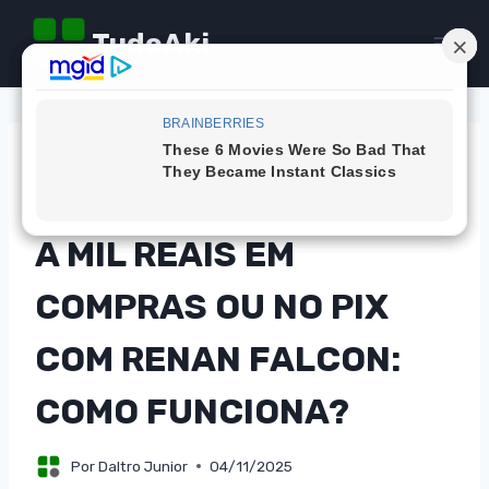
Pular
TudoAki
para
o
Conteúdo
DICAS
PARTICIPE E CONCORRA
A MIL REAIS EM
COMPRAS OU NO PIX
COM RENAN FALCON:
COMO FUNCIONA?
Por
Daltro Junior
04/11/2025