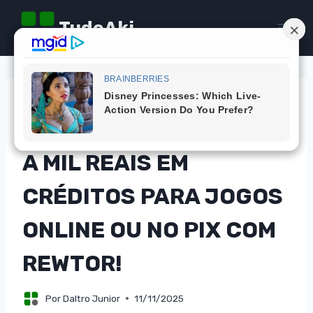
Pular
TudoAki
para
o
Conteúdo
CAMPANHAS
PARTICIPE E CONCORRA
A MIL REAIS EM
CRÉDITOS PARA JOGOS
ONLINE OU NO PIX COM
REWTOR!
Por
Daltro Junior
11/11/2025