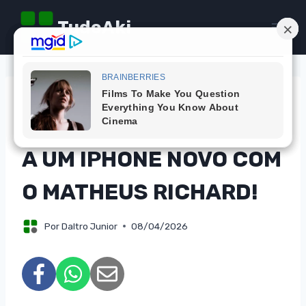
Pular
TudoAki
para
o
Conteúdo
CAMPANHAS
PARTICIPE E CONCORRA
A UM IPHONE NOVO COM
O MATHEUS RICHARD!
Por
Daltro Junior
08/04/2026