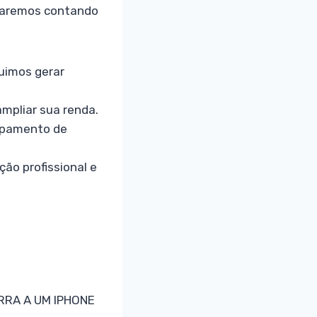
staremos contando
uimos gerar
ampliar sua renda.
uipamento de
ão profissional e
ORRA A UM IPHONE