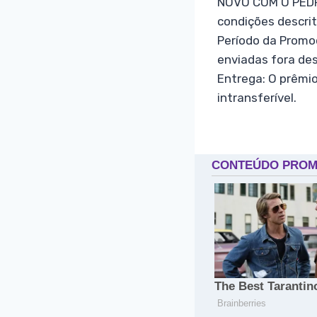
NOVO COM O PEDRO
condições descri
Período da Promo
enviadas fora de
Entrega: O prêmi
intransferível.