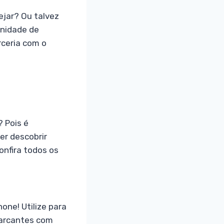
jar? Ou talvez
unidade de
rceria com o
 Pois é
er descobrir
onfira todos os
one! Utilize para
marcantes com