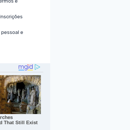
termos e
Inscrições
 pessoal e