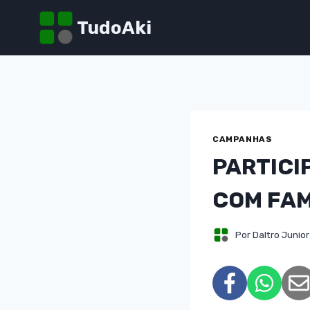
Pular
TudoAki
para
o
Conteúdo
CAMPANHAS
PARTICI
COM FAM
Por
Daltro Junior