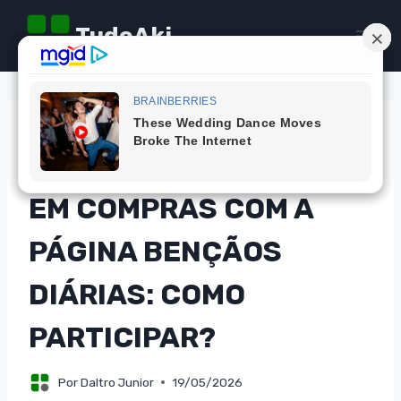
Pular
TudoAki
para
o
Conteúdo
DICAS
CONCORRA A MIL REAIS
EM COMPRAS COM A
PÁGINA BENÇÃOS
DIÁRIAS: COMO
PARTICIPAR?
Por
Daltro Junior
19/05/2026