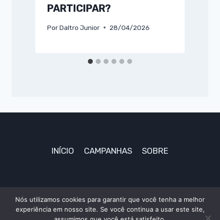
PARTICIPAR?
P
Por
Daltro Junior
28/04/2026
INÍCIO
CAMPANHAS
SOBRE
Nós utilizamos cookies para garantir que você tenha a melhor
experiência em nosso site. Se você continua a usar este site,
© 2026 TudoAki
assumimos que você está satisfeito.