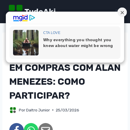
Pular
TudoAki
para
o
Conteúdo
DICAS
CONCORRA A MIL REAIS
EM COMPRAS COM ALAN
MENEZES: COMO
PARTICIPAR?
Por
Daltro Junior
25/03/2026