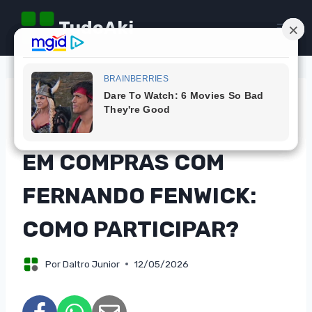
Pular
TudoAki
para
o
Conteúdo
DICAS
CONCORRA A MIL REAIS
EM COMPRAS COM
FERNANDO FENWICK:
COMO PARTICIPAR?
Por
Daltro Junior
12/05/2026