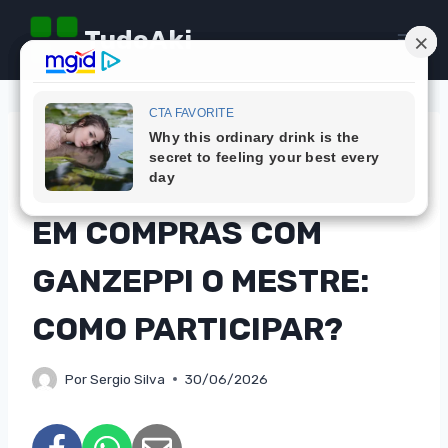
Pular
TudoAki
para
o
Conteúdo
DICAS
CONCORRA A MIL REAIS
EM COMPRAS COM
GANZEPPI O MESTRE:
COMO PARTICIPAR?
Por
Sergio Silva
30/06/2026