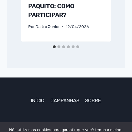
PAQUITO: COMO
PARTICIPAR?
P
Por
Daltro Junior
12/04/2026
INÍCIO
CAMPANHAS
SOBRE
Nós utilizamos cookies para garantir que você tenha a melhor