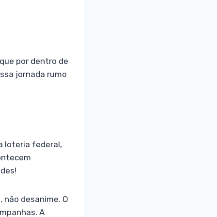
que por dentro de
essa jornada rumo
 loteria federal,
contecem
ades!
z, não desanime. O
ampanhas. A