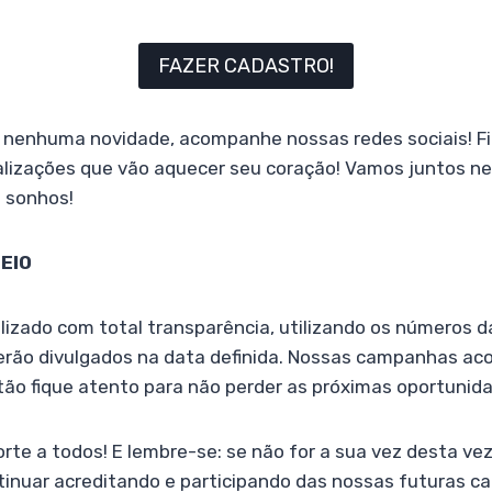
FAZER CADASTRO!
r nenhuma novidade, acompanhe nossas redes sociais! Fi
lizações que vão aquecer seu coração! Vamos juntos n
s sonhos!
EIO
alizado com total transparência, utilizando os números da
serão divulgados na data definida. Nossas campanhas a
tão fique atento para não perder as próximas oportunid
te a todos! E lembre-se: se não for a sua vez desta ve
tinuar acreditando e participando das nossas futuras c