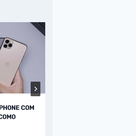
IPHONE COM
CONCORRA A UM IPHON
 COMO
THAYSA ROQUE: COMO
PARTICIPAR?