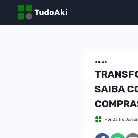
Pular
TudoAki
para
o
Conteúdo
DICAS
TRANSFO
SAIBA C
COMPRA
Por
Daltro Junior