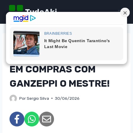
Pular
TudoAki
para
o
Conteúdo
CAMPANHAS
CONCORRA A MIL REAIS
EM COMPRAS COM
GANZEPPI O MESTRE!
Por
Sergio Silva
30/06/2026