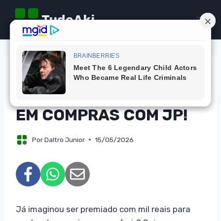
Pular
TudoAki
para
o
Conteúdo
CAMPANHAS
CONCORRA A MIL REAIS
EM COMPRAS COM JP!
Por
Daltro Junior
15/05/2026
Já imaginou ser premiado com mil reais para