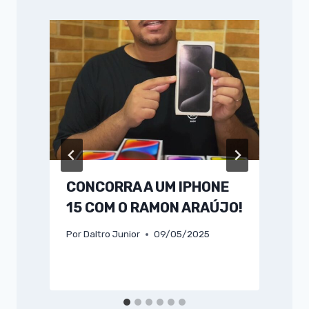
CONCORRA A UM IPHONE
15 COM O RAMON ARAÚJO!
Por
Daltro Junior
09/05/2025
P