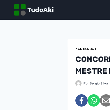
Pular
TudoAki
para
o
Conteúdo
CAMPANHAS
CONCORR
MESTRE
Por
Sergio Silva