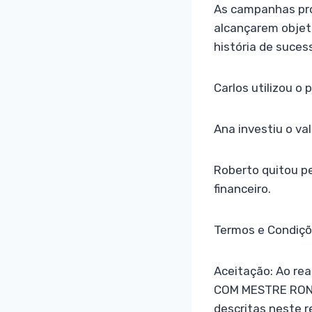
As campanhas pro
alcançarem objet
história de suces
Carlos utilizou o 
Ana investiu o va
Roberto quitou p
financeiro.
Termos e Condiç
Aceitação: Ao re
COM MESTRE RONGL
descritas neste 