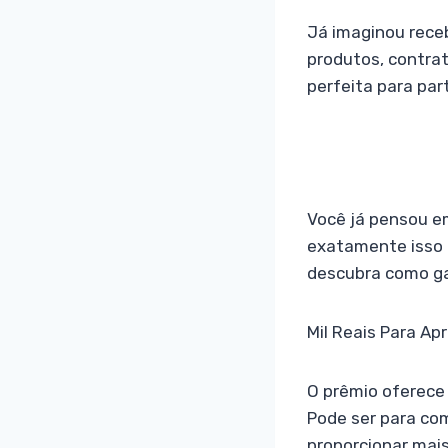
Já imaginou receb
produtos, contrat
perfeita para pa
Você já pensou em
exatamente isso 
descubra como gar
Mil Reais Para Ap
O prêmio oferece 
Pode ser para com
proporcionar mais