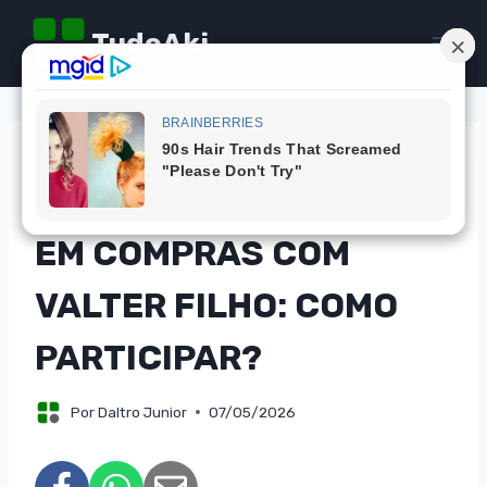
Pular
TudoAki
para
o
Conteúdo
DICAS
CONCORRA A MIL REAIS
EM COMPRAS COM
VALTER FILHO: COMO
PARTICIPAR?
Por
Daltro Junior
07/05/2026