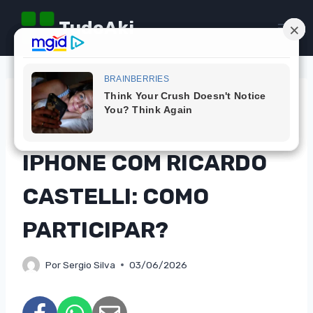
Pular
TudoAki
para
o
Conteúdo
DICAS
CONCORRA A UM
IPHONE COM RICARDO
CASTELLI: COMO
PARTICIPAR?
Por
Sergio Silva
03/06/2026