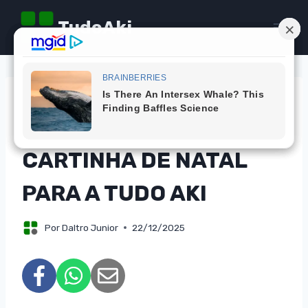
Pular
TudoAki
para
o
Conteúdo
DICAS
COMO ENVIAR SUA
CARTINHA DE NATAL
PARA A TUDO AKI
Por
Daltro Junior
22/12/2025