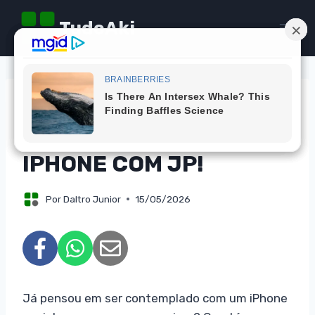
Pular
TudoAki
para
o
Conteúdo
CAMPANHAS
CONCORRA A UM
IPHONE COM JP!
Por
Daltro Junior
15/05/2026
Já pensou em ser contemplado com um iPhone